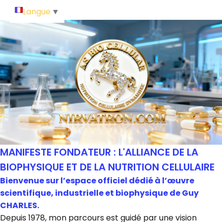
Langue
▼
MANIFESTE FONDATEUR : L'ALLIANCE DE LA
BIOPHYSIQUE ET DE LA NUTRITION CELLULAIRE
Bienvenue sur l’espace officiel dédié à l’œuvre
scientifique, industrielle et biophysique de Guy
CHARLES.
Depuis 1978, mon parcours est guidé par une vision