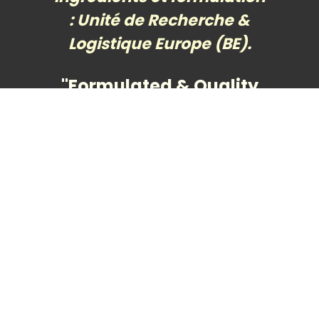
: Unité de Recherche &
Logistique Europe (BE).
"Formulated & Quality
Controlled by
AS BIO
CURA Co
.
BIOTRON VXR
980
Dispatch & Logistics:
Europe Unit (BE)."