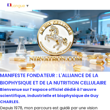
Langue
▼
MANIFESTE FONDATEUR : L'ALLIANCE DE LA
BIOPHYSIQUE ET DE LA NUTRITION CELLULAIRE
Bienvenue sur l’espace officiel dédié à l’œuvre
scientifique, industrielle et biophysique de Guy
CHARLES.
Depuis 1978, mon parcours est guidé par une vision