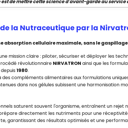
é est de mettre cette science d'avant-garde au service
 de la Nutraceutique par la Nirvat
 absorption cellulaire maximale, sans le gaspillag
e mission claire : piloter, sécuriser et déployer les tech
 procédé révolutionnaire
NIRVATRON
ainsi que les formul
e depuis
1980
.
 des compléments alimentaires aux formulations uniques
ontenues dans nos gélules subissent une harmonisation mo
nels saturent souvent l'organisme, entraînent un rejet na
e prépare directement les nutriments pour
u
ne réceptivité
te, garantissant des résultats optimisés et une performan