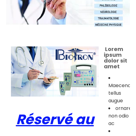
Lorem
ipsum
dolor sit
amet
Maecenas
tellus
augue
ornare
Réservé au
non odio
ac