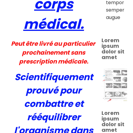
corps
tempor
semper
augue
médical.
Lorem
Peut être livré au particulier
ipsum
dolor sit
prochainement sans
amet
prescription médicale.
Scientifiquement
prouvé pour
combattre et
Lorem
rééquilibrer
ipsum
dolor sit
l'organisme dans
amet