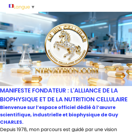
Langue
▼
MANIFESTE FONDATEUR : L'ALLIANCE DE LA
BIOPHYSIQUE ET DE LA NUTRITION CELLULAIRE
Bienvenue sur l’espace officiel dédié à l’œuvre
scientifique, industrielle et biophysique de Guy
CHARLES.
Depuis 1978, mon parcours est guidé par une vision