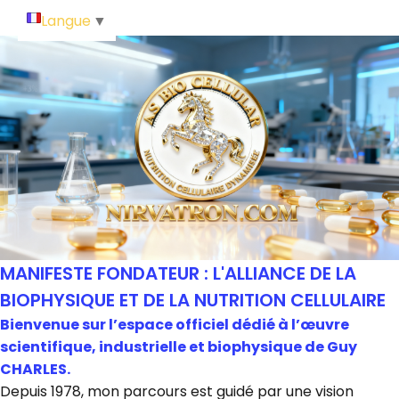
Langue
▼
MANIFESTE FONDATEUR : L'ALLIANCE DE LA
BIOPHYSIQUE ET DE LA NUTRITION CELLULAIRE
Bienvenue sur l’espace officiel dédié à l’œuvre
scientifique, industrielle et biophysique de Guy
CHARLES.
Depuis 1978, mon parcours est guidé par une vision